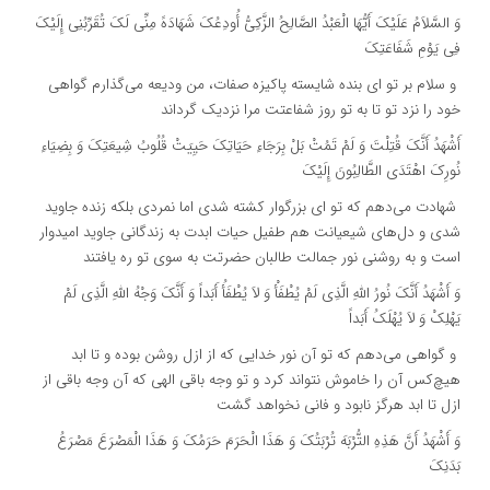
وَ السَّلاَمُ عَلَیْکَ أَیُّهَا الْعَبْدُ الصَّالِحُ الزَّکِیُّ أُودِعُکَ شَهَادَهً مِنِّی لَکَ تُقَرِّبُنِی إِلَیْکَ
فِی یَوْمِ شَفَاعَتِکَ‏
و سلام بر تو اى بنده شایسته پاکیزه صفات، من ودیعه مى‏‌گذارم گواهى
خود را نزد تو تا به تو روز شفاعتت مرا نزدیک گرداند
أَشْهَدُ أَنَّکَ قُتِلْتَ وَ لَمْ تَمُتْ بَلْ بِرَجَاءِ حَیَاتِکَ حَیِیَتْ قُلُوبُ شِیعَتِکَ وَ بِضِیَاءِ
نُورِکَ اهْتَدَى الطَّالِبُونَ إِلَیْکَ‏
شهادت مى‌‏دهم که تو اى بزرگوار کشته شدى اما نمردى بلکه زنده جاوید
شدى و دل‌هاى شیعیانت هم طفیل حیات ابدت به زندگانى جاوید امیدوار
است و به روشنى نور جمالت طالبان حضرتت به سوى تو ره یافتند
وَ أَشْهَدُ أَنَّکَ نُورُ اللَّهِ الَّذِی لَمْ یُطْفَأْ وَ لاَ یُطْفَأُ أَبَداً وَ أَنَّکَ وَجْهُ اللَّهِ الَّذِی لَمْ
یَهْلِکْ وَ لاَ یُهْلَکُ أَبَداً
و گواهى مى‌‏دهم که تو آن نور خدایى که از ازل روشن بوده و تا ابد
هیچ‌کس آن را خاموش نتواند کرد و تو وجه باقى الهى که آن وجه باقى از
ازل تا ابد هرگز نابود و فانى نخواهد گشت
وَ أَشْهَدُ أَنَّ هَذِهِ التُّرْبَهَ تُرْبَتُکَ وَ هَذَا الْحَرَمَ حَرَمُکَ وَ هَذَا الْمَصْرَعَ مَصْرَعُ
بَدَنِکَ‏