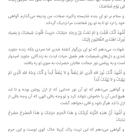
فِی یَوْمِ شَفَاعَتِکَ‏
و سلام بر تو اى بنده شایسته پاکیزه صفات، من ودیعه مى‏‌گذارم گواهى
خود را نزد تو تا به تو روز شفاعتت مرا نزدیک گرداند
أَشْهَدُ أَنَّکَ قُتِلْتَ وَ لَمْ تَمُتْ بَلْ بِرَجَاءِ حَیَاتِکَ حَیِیَتْ قُلُوبُ شِیعَتِکَ وَ بِضِیَاءِ
نُورِکَ اهْتَدَى الطَّالِبُونَ إِلَیْکَ‏
شهادت مى‌‏دهم که تو اى بزرگوار کشته شدى اما نمردى بلکه زنده جاوید
شدى و دل‌هاى شیعیانت هم طفیل حیات ابدت به زندگانى جاوید امیدوار
است و به روشنى نور جمالت طالبان حضرتت به سوى تو ره یافتند
وَ أَشْهَدُ أَنَّکَ نُورُ اللَّهِ الَّذِی لَمْ یُطْفَأْ وَ لاَ یُطْفَأُ أَبَداً وَ أَنَّکَ وَجْهُ اللَّهِ الَّذِی لَمْ
یَهْلِکْ وَ لاَ یُهْلَکُ أَبَداً
و گواهى مى‌‏دهم که تو آن نور خدایى که از ازل روشن بوده و تا ابد
هیچ‌کس آن را خاموش نتواند کرد و تو وجه باقى الهى که آن وجه باقى از
ازل تا ابد هرگز نابود و فانى نخواهد گشت
وَ أَشْهَدُ أَنَّ هَذِهِ التُّرْبَهَ تُرْبَتُکَ وَ هَذَا الْحَرَمَ حَرَمُکَ وَ هَذَا الْمَصْرَعَ مَصْرَعُ
بَدَنِکَ‏
و گواهى مى‌دهم که این تربت پاک کربلا خاک کوى توست و این حرم