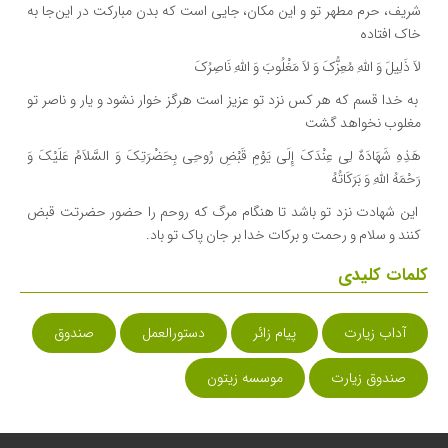
شریف، حرم مطهر تو و این مکان، جایى است که بدن مبارکت در این‌جا به
خاک افتاده
لاَ ذَلِیلَ وَ اللَّهِ مُعِزُّکَ وَ لاَ مَغْلُوبَ وَ اللَّهِ نَاصِرُکَ‏
به خدا قسم که هر کس نزد تو عزیز است هرگز خوار نشود و یار و ناصر تو
مغلوب نخواهد گشت
هَذِهِ شَهَادَهٌ لِی عِنْدَکَ إِلَى یَوْمِ قَبْضِ رُوحِی بِحَضْرَتِکَ وَ السَّلاَمُ عَلَیْکَ وَ
رَحْمَهُ اللَّهِ وَ بَرَکَاتُهُ
این شهادت نزد تو باشد تا هنگام مرگ که روحم را حضور حضرتت قبض
کنند و سلام و رحمت و برکات خدا بر جان پاک تو باد.
کلمات کلیدی
آداب زیارت
پیام زائر
دستورالعمل
صندوق
صندوق زیارت
موسسه زیتون