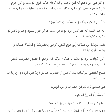
و گواهى مى‌دهم که این تربت پاک کربلا خاک کوى توست و این حرم
شریف، حرم مطهر تو و این مکان، جایى است که بدن مبارکت در این‌جا به
خاک افتاده
لاَ ذَلِیلَ وَ اللَّهِ مُعِزُّکَ وَ لاَ مَغْلُوبَ وَ اللَّهِ نَاصِرُکَ‏
به خدا قسم که هر کس نزد تو عزیز است هرگز خوار نشود و یار و ناصر تو
مغلوب نخواهد گشت
هَذِهِ شَهَادَهٌ لِی عِنْدَکَ إِلَى یَوْمِ قَبْضِ رُوحِی بِحَضْرَتِکَ وَ السَّلاَمُ عَلَیْکَ وَ
رَحْمَهُ اللَّهِ وَ بَرَکَاتُهُ
این شهادت نزد تو باشد تا هنگام مرگ که روحم را حضور حضرتت قبض
کنند و سلام و رحمت و برکات خدا بر جان پاک تو باد.
شیخ کفعمى در کتاب بلد الامین از حضرت صادق (ع) نقل کرده و آن زیارت
چنین است:
مى‏‌ایستى نزد قبر آن حضرت و مى ‌گویی:
الْحَمْدُ لِلَّهِ الْعَلِیِّ الْعَظِیمِ‏
ستایش خداى را که بلند مرتبه و بزرگ است
وَ السَّلاَمُ عَلَیْکَ أَیُّهَا الْعَبْدُ الصَّالِحُ الزَّکِیُّ أُودِعُکَ شَهَادَهً مِنِّی لَکَ تُقَرِّبُنِی إِلَیْکَ