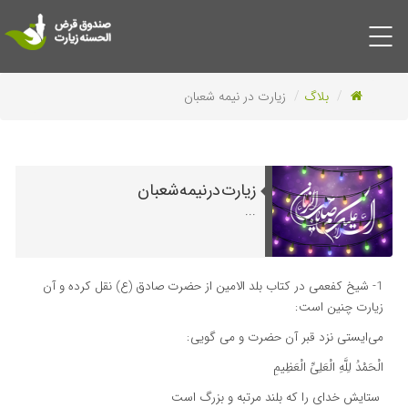
صفحه اصلی
بلاگ
زیارت در نیمه شعبان
درباره ما
سپرده گذاری
گزارش آماری
زیارت در نیمه شعبان
...
دریافت وام
پشتیبانی مالی
1- شیخ کفعمى در کتاب بلد الامین از حضرت صادق (ع) نقل کرده و آن
بلاگ
زیارت چنین است:
ارتباط با ما
مى‏‌ایستى نزد قبر آن حضرت و مى ‌گویی:
الْحَمْدُ لِلَّهِ الْعَلِیِّ الْعَظِیمِ‏
ستایش خداى را که بلند مرتبه و بزرگ است